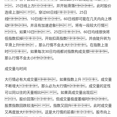
、25日线上方，并开始滑落，此时股价
连续上涨 ，穿过60日线、25日
线、10日线，60日线即可能在几天内向上移
动，并且有加速迹象 ，将有一段较大行情
。如果10日 、25日、60日均线很快将
低指数扣掉，开始扣高指数，并由陡升转为
平滑上升 ，那么行情不会太大。在指数上涨
时 ，如果每次30日均线都对指数构成支撑，
那么行情不会太小。
成交量与时间
大行情必有大成交量，如果指数上升 ，成交量
不断增大，那么必为大行情，成交量的定性
可以同以往的天量相比 。如果高成交量出现后
，股价回落，但成交量极度萎缩时，
股票指数回跌较浅 ，指数又回升，此时成交量
又再度放大，这是大行情的前奏。股市向上