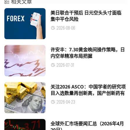
相关文章
美日联合干预后 日元空头头寸面临
集中平仓风险
2026-08-06
许安丰：7.30黄金晚间操作策略，日
内空单精准布局把握
2026-07-31
关注2026 ASCO：中国学者的研究项
目入选数量再创新高，国产创新药有
三大看点
2026-04-23
全球外汇市场要闻汇总（2026年4月